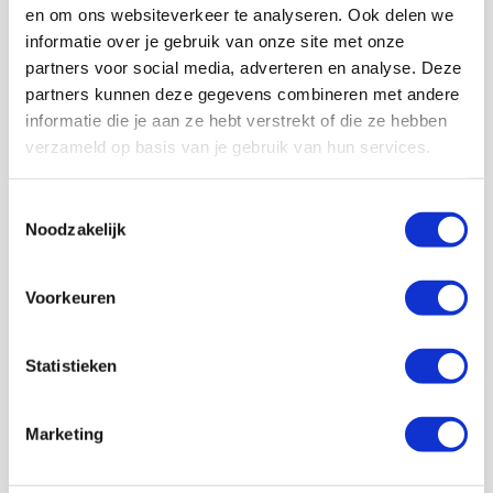
en om ons websiteverkeer te analyseren. Ook delen we
informatie over je gebruik van onze site met onze
partners voor social media, adverteren en analyse. Deze
partners kunnen deze gegevens combineren met andere
informatie die je aan ze hebt verstrekt of die ze hebben
Volg ons ook op social
verzameld op basis van je gebruik van hun services.
Toestemmingsselectie
Noodzakelijk
187K
166K
594K
9,6K
volgers
volgers
volgers
volgers
Voorkeuren
Volgen
Volgen
Volgen
Volgen
Statistieken
7,5K
Marketing
volgers