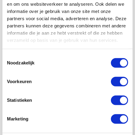
en om ons websiteverkeer te analyseren. Ook delen we
informatie over je gebruik van onze site met onze
partners voor social media, adverteren en analyse. Deze
partners kunnen deze gegevens combineren met andere
informatie die je aan ze hebt verstrekt of die ze hebben
Volg ons ook op social
verzameld op basis van je gebruik van hun services.
Toestemmingsselectie
Noodzakelijk
187K
166K
594K
9,6K
volgers
volgers
volgers
volgers
Voorkeuren
Volgen
Volgen
Volgen
Volgen
Statistieken
7,5K
Marketing
volgers