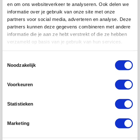
en om ons websiteverkeer te analyseren. Ook delen we
informatie over je gebruik van onze site met onze
partners voor social media, adverteren en analyse. Deze
partners kunnen deze gegevens combineren met andere
informatie die je aan ze hebt verstrekt of die ze hebben
Volg ons ook op social
verzameld op basis van je gebruik van hun services.
Toestemmingsselectie
Noodzakelijk
187K
166K
594K
9,6K
volgers
volgers
volgers
volgers
Voorkeuren
Volgen
Volgen
Volgen
Volgen
Statistieken
7,5K
Marketing
volgers