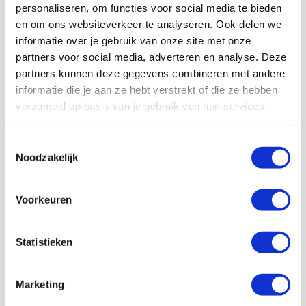
personaliseren, om functies voor social media te bieden
en om ons websiteverkeer te analyseren. Ook delen we
informatie over je gebruik van onze site met onze
partners voor social media, adverteren en analyse. Deze
partners kunnen deze gegevens combineren met andere
informatie die je aan ze hebt verstrekt of die ze hebben
verzameld op basis van je gebruik van hun services.
Volg ons ook op social
Toestemmingsselectie
Noodzakelijk
187K
166K
594K
9,6K
Voorkeuren
volgers
volgers
volgers
volgers
Volgen
Volgen
Volgen
Volgen
Statistieken
Marketing
7,5K