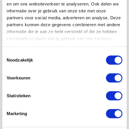
en om ons websiteverkeer te analyseren. Ook delen we
informatie over je gebruik van onze site met onze
partners voor social media, adverteren en analyse. Deze
partners kunnen deze gegevens combineren met andere
informatie die je aan ze hebt verstrekt of die ze hebben
Volg ons ook op social
verzameld op basis van je gebruik van hun services.
Toestemmingsselectie
Noodzakelijk
187K
166K
594K
9,6K
volgers
volgers
volgers
volgers
Voorkeuren
Volgen
Volgen
Volgen
Volgen
Statistieken
7,5K
Marketing
volgers