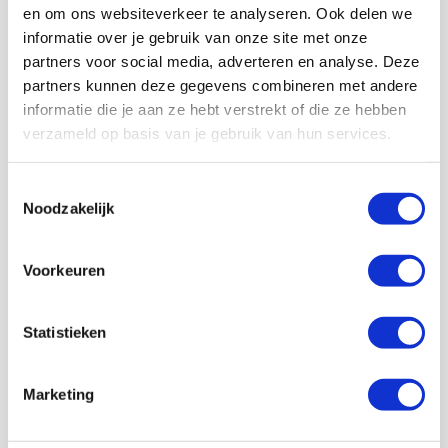
en om ons websiteverkeer te analyseren. Ook delen we
informatie over je gebruik van onze site met onze
partners voor social media, adverteren en analyse. Deze
partners kunnen deze gegevens combineren met andere
informatie die je aan ze hebt verstrekt of die ze hebben
Volg ons ook op social
verzameld op basis van je gebruik van hun services.
Toestemmingsselectie
Noodzakelijk
187K
166K
594K
9,6K
volgers
volgers
volgers
volgers
Voorkeuren
Volgen
Volgen
Volgen
Volgen
Statistieken
7,5K
Marketing
volgers