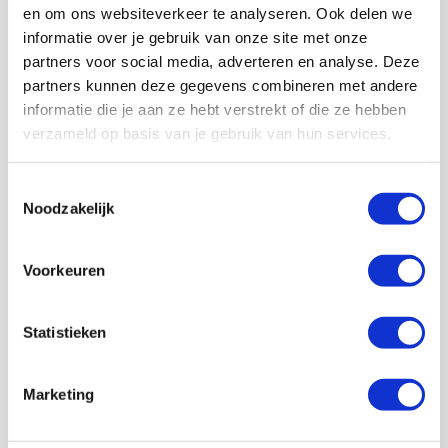
en om ons websiteverkeer te analyseren. Ook delen we
informatie over je gebruik van onze site met onze
partners voor social media, adverteren en analyse. Deze
partners kunnen deze gegevens combineren met andere
informatie die je aan ze hebt verstrekt of die ze hebben
Volg ons ook op social
verzameld op basis van je gebruik van hun services.
Toestemmingsselectie
Noodzakelijk
188K
166K
594K
9,7K
volgers
volgers
volgers
volgers
Voorkeuren
Volgen
Volgen
Volgen
Volgen
Statistieken
7,5K
Marketing
volgers