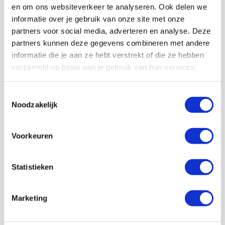
en om ons websiteverkeer te analyseren. Ook delen we
informatie over je gebruik van onze site met onze
partners voor social media, adverteren en analyse. Deze
partners kunnen deze gegevens combineren met andere
informatie die je aan ze hebt verstrekt of die ze hebben
Volg ons ook op social
verzameld op basis van je gebruik van hun services.
Toestemmingsselectie
Noodzakelijk
187K
166K
594K
9,6K
volgers
volgers
volgers
volgers
Voorkeuren
Volgen
Volgen
Volgen
Volgen
Statistieken
7,5K
Marketing
volgers