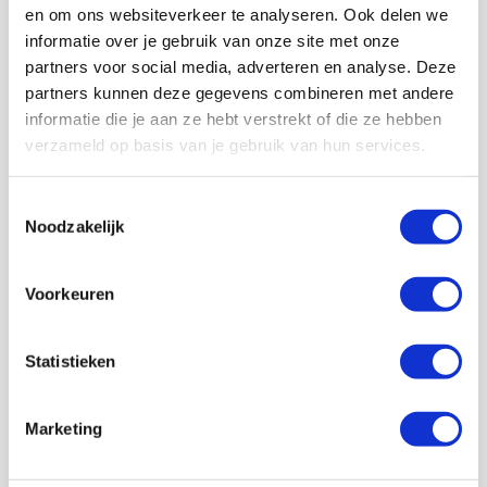
en om ons websiteverkeer te analyseren. Ook delen we
informatie over je gebruik van onze site met onze
partners voor social media, adverteren en analyse. Deze
partners kunnen deze gegevens combineren met andere
informatie die je aan ze hebt verstrekt of die ze hebben
Volg ons ook op social
verzameld op basis van je gebruik van hun services.
Toestemmingsselectie
Noodzakelijk
187K
166K
594K
9,6K
volgers
volgers
volgers
volgers
Voorkeuren
Volgen
Volgen
Volgen
Volgen
Statistieken
7,5K
Marketing
volgers