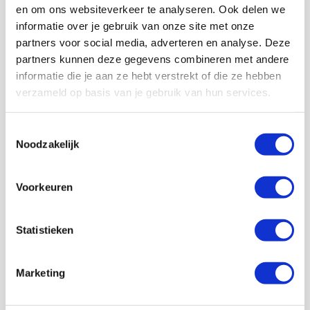
en om ons websiteverkeer te analyseren. Ook delen we
informatie over je gebruik van onze site met onze
partners voor social media, adverteren en analyse. Deze
partners kunnen deze gegevens combineren met andere
informatie die je aan ze hebt verstrekt of die ze hebben
Volg ons ook op social
verzameld op basis van je gebruik van hun services.
Toestemmingsselectie
Noodzakelijk
187K
166K
594K
9,6K
volgers
volgers
volgers
volgers
Voorkeuren
Volgen
Volgen
Volgen
Volgen
Statistieken
7,5K
Marketing
volgers