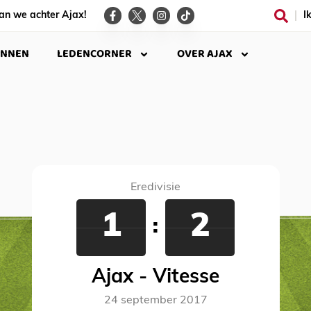
an we achter Ajax!
I
INNEN
LEDENCORNER
OVER AJAX
Eredivisie
1
2
:
Ajax - Vitesse
24 september 2017