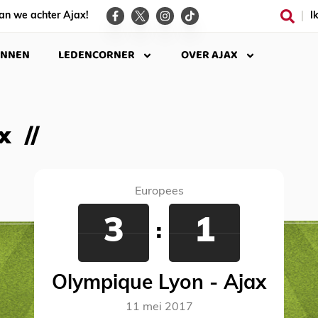
an we achter Ajax!
I
INNEN
LEDENCORNER
OVER AJAX
x
Europees
3
1
:
Olympique Lyon - Ajax
11 mei 2017