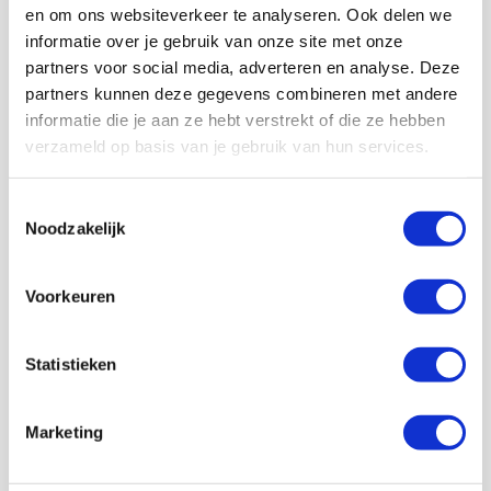
en om ons websiteverkeer te analyseren. Ook delen we
informatie over je gebruik van onze site met onze
partners voor social media, adverteren en analyse. Deze
partners kunnen deze gegevens combineren met andere
informatie die je aan ze hebt verstrekt of die ze hebben
Volg ons ook op social
verzameld op basis van je gebruik van hun services.
Toestemmingsselectie
Noodzakelijk
187K
166K
594K
9,6K
volgers
volgers
volgers
volgers
Voorkeuren
Volgen
Volgen
Volgen
Volgen
Statistieken
7,5K
Marketing
volgers