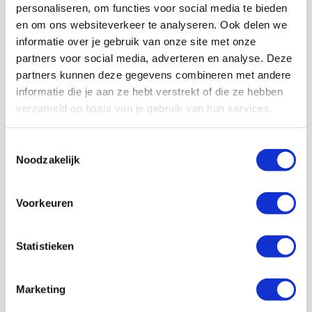
staan wij achter Ajax!
personaliseren, om functies voor social media te bieden
en om ons websiteverkeer te analyseren. Ook delen we
informatie over je gebruik van onze site met onze
partners voor social media, adverteren en analyse. Deze
Lid worden
partners kunnen deze gegevens combineren met andere
informatie die je aan ze hebt verstrekt of die ze hebben
verzameld op basis van je gebruik van hun services.
Volg ons ook op social
Toestemmingsselectie
Noodzakelijk
187K
166K
594K
9,6K
Voorkeuren
volgers
volgers
volgers
volgers
Volgen
Volgen
Volgen
Volgen
Statistieken
Marketing
7,5K