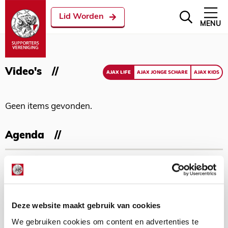
Lid Worden
MENU
Video's
AJAX LIFE
AJAX JONGE SCHARE
AJAX KIDS
Geen items gevonden.
Agenda
11
Geef Mij Maar Amsterdam
SEP
Deze website maakt gebruik van cookies
We gebruiken cookies om content en advertenties te
Met meer dan 150.000 Ajacieden