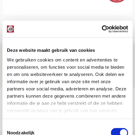
Net binnen //
Deze website maakt gebruik van cookies
Volop enthousiasme in fotoverslag van
We gebruiken cookies om content en advertenties te
Europees treffen met Shelbourne
personaliseren, om functies voor social media te bieden
07 AUGUSTUS 2026 - 09:00
en om ons websiteverkeer te analyseren. Ook delen we
FOTOVERSLAG
informatie over je gebruik van onze site met onze
partners voor social media, adverteren en analyse. Deze
partners kunnen deze gegevens combineren met andere
Míchel niet blij met resultaat en spel
informatie die je aan ze hebt verstrekt of die ze hebben
na rust: ‘De focus nam af’
verzameld op basis van je gebruik van hun services.
07 AUGUSTUS 2026 - 08:30
NIEUWS
Toestemmingsselectie
Noodzakelijk