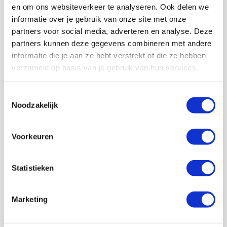
en om ons websiteverkeer te analyseren. Ook delen we
informatie over je gebruik van onze site met onze
Lid worden
partners voor social media, adverteren en analyse. Deze
partners kunnen deze gegevens combineren met andere
informatie die je aan ze hebt verstrekt of die ze hebben
Volg ons ook op social
verzameld op basis van je gebruik van hun services.
Toestemmingsselectie
Noodzakelijk
187K
166K
594K
9,6K
volgers
volgers
volgers
volgers
Voorkeuren
Volgen
Volgen
Volgen
Volgen
Statistieken
7,5K
Marketing
volgers