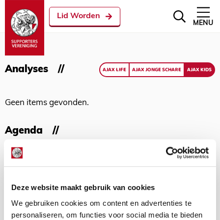
Lid Worden
MENU
Analyses
AJAX LIFE
AJAX JONGE SCHARE
AJAX KIDS
Geen items gevonden.
Agenda
Geen items gevonden.
Deze website maakt gebruik van cookies
Met meer dan 150.000 Ajacieden
staan wij achter Ajax!
We gebruiken cookies om content en advertenties te
personaliseren, om functies voor social media te bieden